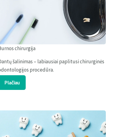
Burnos chirurgija
Dantų šalinimas – labiausiai paplitusi chirurginės
odontologijos procedūra.
Plačiau