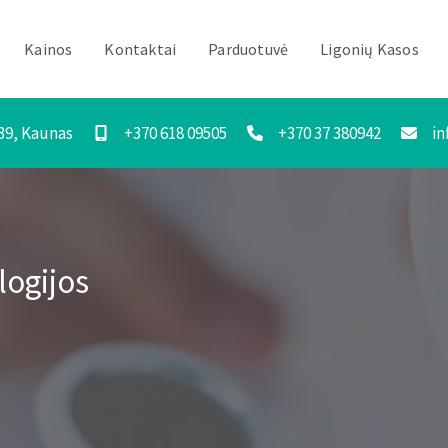
Kainos
Kontaktai
Parduotuvė
Ligonių Kasos
 39, Kaunas
+370 618 09505
+370 37 380942
in
logijos