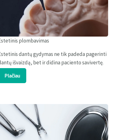
Estetinis plombavimas
Estetinis dantų gydymas ne tik padeda pagerinti
dantų išvaizdą, bet ir didina paciento savivertę.
Plačiau