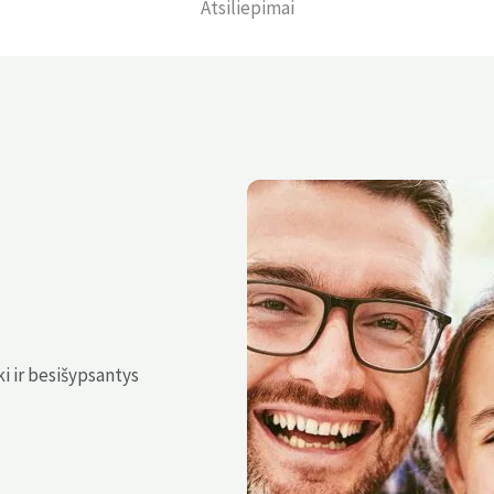
Atsiliepimai
i ir besišypsantys