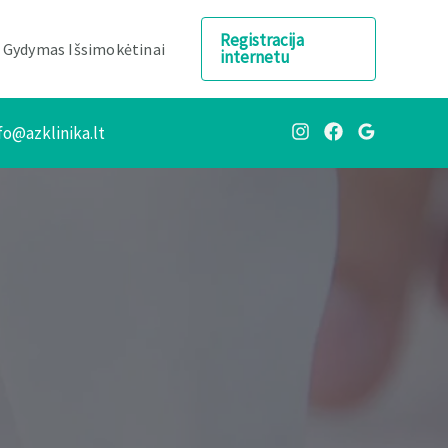
Registracija
Gydymas Išsimokėtinai
internetu
fo@azklinika.lt