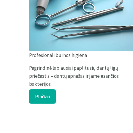
Profesionali burnos higiena
Pagrindinė labiausiai paplitusių dantų ligų
priežastis – dantų apnašas ir jame esančios
bakterijos.
Plačiau