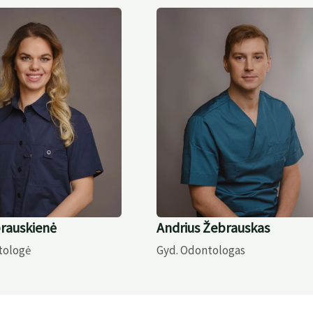
rauskienė
Andrius Žebrauskas
tologė
Gyd. Odontologas