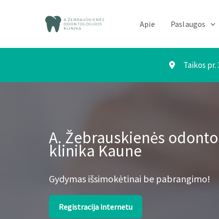
Pereiti
prie
Apie
Paslaugos
turinio
Taikos pr.
A. Žebrauskienės odonto
klinika Kaune
Gydymas išsimokėtinai be pabrangimo!
Registracija internetu