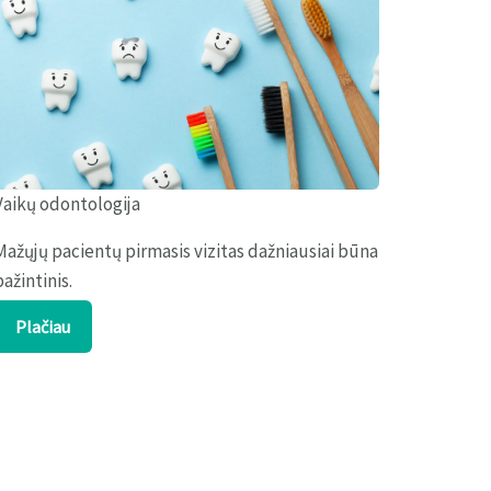
Vaikų odontologija
Mažųjų pacientų pirmasis vizitas dažniausiai būna
pažintinis.
Plačiau