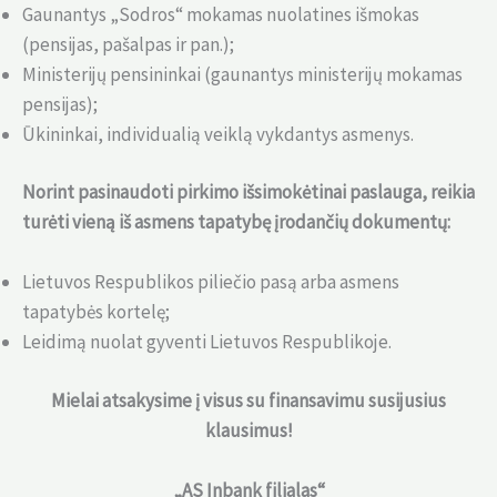
Gaunantys „Sodros“ mokamas nuolatines išmokas
(pensijas, pašalpas ir pan.);
Ministerijų pensininkai (gaunantys ministerijų mokamas
pensijas);
Ūkininkai, individualią veiklą vykdantys asmenys.
Norint pasinaudoti pirkimo išsimokėtinai paslauga, reikia
turėti vieną iš asmens tapatybę įrodančių dokumentų:
Lietuvos Respublikos piliečio pasą arba asmens
tapatybės kortelę;
Leidimą nuolat gyventi Lietuvos Respublikoje.
Mielai atsakysime į visus su finansavimu susijusius
klausimus!
„AS Inbank filialas“