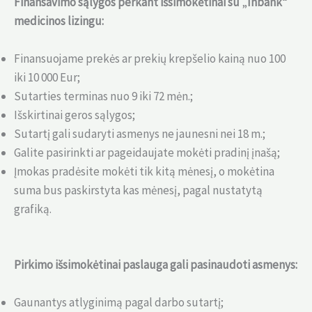
Finansavimo sąlygos perkant išsimokėtinai su
„
Inbank“
medicinos lizingu
:
Finansuojame prekės ar prekių krepšelio kainą nuo 100
iki 10 000 Eur;
Sutarties terminas nuo 9 iki 72 mėn.;
Išskirtinai geros sąlygos;
Sutartį gali sudaryti asmenys ne jaunesni nei 18 m.;
Galite pasirinkti ar pageidaujate mokėti pradinį įnašą;
Įmokas pradėsite mokėti tik kitą mėnesį, o mokėtina
suma bus paskirstyta kas mėnesį, pagal nustatytą
grafiką.
Pirkimo išsimokėtinai paslauga gali pasinaudoti asmenys
:
Gaunantys atlyginimą pagal darbo sutartį;