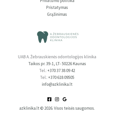
Privatumo politika
Pristatymas
Grąžinimas
UAB A. Žebrauskienės odontologijos klinika
Taikos pr. 39-1, LT- 50226 Kaunas
Tel.:
+370 37 38 09 42
Tel.:
+370 618 09505
info@azklinika.lt
azklinika.lt
© 2026. Visos teisės saugomos.