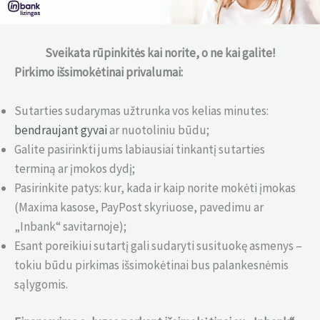
Sveikata rūpinkitės kai norite, o ne kai galite!
Pirkimo išsimokėtinai privalumai:
Sutarties sudarymas užtrunka vos kelias minutes:
bendraujant gyvai
ar nuotoliniu būdu;
Galite pasirinkti jums labiausiai tinkantį sutarties
terminą ar įmokos dydį;
Pasirinkite patys: kur, kada ir kaip norite mokėti įmokas
(Maxima kasose, PayPost skyriuose, pavedimu ar
„Inbank“ savitarnoje);
Esant poreikiui sutartį gali sudaryti susituokę asmenys –
tokiu būdu pirkimas išsimokėtinai bus palankesnėmis
sąlygomis.