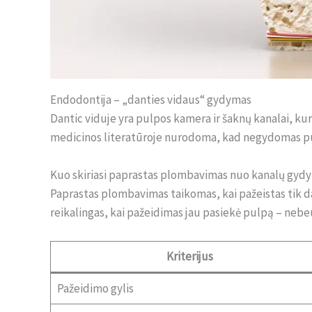
Endodontija – „danties vidaus“ gydymas
Dantic viduje yra pulpos kamera ir šaknų kanalai, kuri
medicinos literatūroje nurodoma, kad negydomas pulp
Kuo skiriasi paprastas plombavimas nuo kanalų gyd
Paprastas plombavimas taikomas, kai pažeistas tik d
reikalingas, kai pažeidimas jau pasiekė pulpą – neb
Kriterijus
Pažeidimo gylis