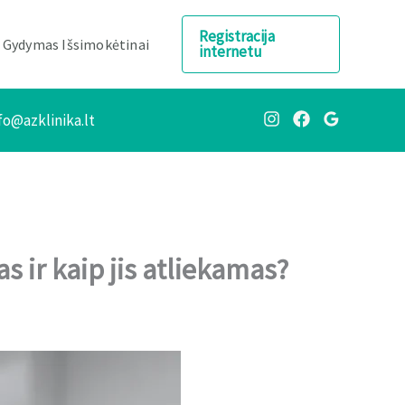
Registracija
Gydymas Išsimokėtinai
internetu
fo@azklinika.lt
 ir kaip jis atliekamas?