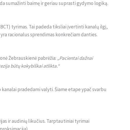
eda sumažinti baimę ir geriau suprasti gydymo logiką.
T) tyrimas. Tai padeda tiksliai įvertinti kanalų ilgį,
yra racionalus sprendimas konkrečiam danties.
ronė Žebrauskienė pabrėžia:
„Pacientai dažnai
ija būtų kokybiškai atlikta.“
 o kanalai pradedami valyti. Šiame etape ypač svarbu
jas ir audinių likučius. Tarptautiniai tyrimai
proksimacija).