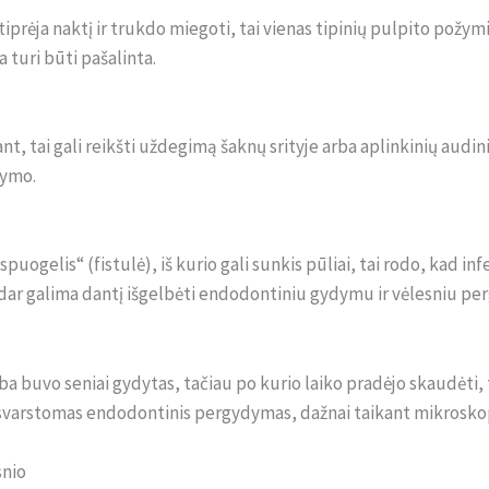
tiprėja naktį ir trukdo miegoti, tai vienas tipinių pulpito požy
 turi būti pašalinta.
nt, tai gali reikšti uždegimą šaknų srityje arba aplinkinių audini
dymo.
puogelis“ (fistulė), iš kurio gali sunkis pūliai, tai rodo, kad infe
 dar galima dantį išgelbėti endodontiniu gydymu ir vėlesniu perg
a buvo seniai gydytas, tačiau po kurio laiko pradėjo skaudėti, t
ais svarstomas endodontinis pergydymas, dažnai taikant mikrosko
snio