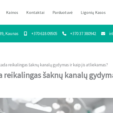
Kainos
Kontaktai
Parduotuvė
Ligonių Kasos
 39, Kaunas
+370 618 09505
+370 37 380942
in
da reikalingas šaknų kanalų gydymas ir kaip jis atliekamas?
reikalingas šaknų kanalų gydymas