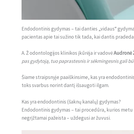
Endodontinis gydymas – tai danties „vidaus“ gydymas,
pacientas apie tai sužino tik tada, kai dantis pradeda
A. Ž odontologijos klinikos įkūrėja ir vadovė
Audronė 
pas gydytoją, tuo paprastesnis ir sėkmingesnis gali b
Šiame straipsnyje paaiškinsime, kas yra endodontinis
toks svarbus norint dantį išsaugoti ilgam.
Kas yra endodontinis (šaknų kanalų) gydymas?
Endodontinis gydymas – tai procedūra, kurios metu iš
negrįžtamai pažeista – uždegusi ar žuvusi.