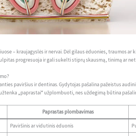
uose – kraujagyslės ir nervai. Dėl gilaus ėduonies, traumos ar k
itas progresuoja ir gali sukelti stiprų skausmą, tinimą ar ne
ymo?
anties paviršius ir dentinas. Gydytojas pašalina pažeistus aud
eužtenka „paprastai“ užplombuoti, nes uždegimą būtina pašalint
Paprastas plombavimas
Paviršinis ar vidutinis ėduonis
Pu