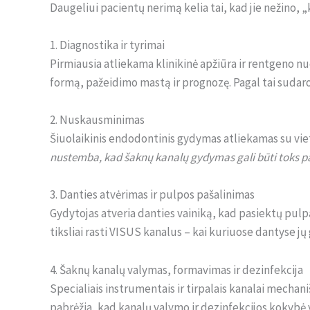
Daugeliui pacientų nerimą kelia tai, kad jie nežino,
1. Diagnostika ir tyrimai
Pirmiausia atliekama klinikinė apžiūra ir rentgeno nuo
formą, pažeidimo mastą ir prognozę. Pagal tai suda
2. Nuskausminimas
Šiuolaikinis endodontinis gydymas atliekamas su vi
nustemba, kad šaknų kanalų gydymas gali būti toks pa
3. Danties atvėrimas ir pulpos pašalinimas
Gydytojas atveria danties vainiką, kad pasiektų pulp
tiksliai rasti VISUS kanalus – kai kuriuose dantyse jų 
4. Šaknų kanalų valymas, formavimas ir dezinfekcija
Specialiais instrumentais ir tirpalais kanalai mechaniš
pabrėžia, kad kanalų valymo ir dezinfekcijos kokybė