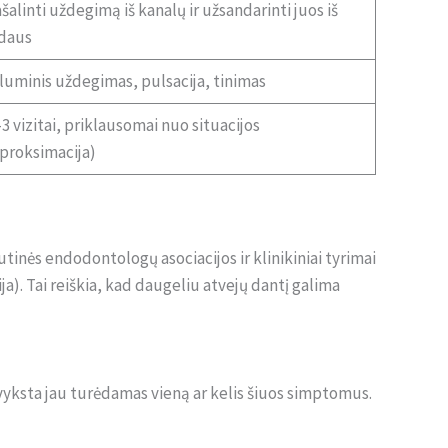
šalinti uždegimą iš kanalų ir užsandarinti juos iš
idaus
luminis uždegimas, pulsacija, tinimas
3 vizitai, priklausomai nuo situacijos
proksimacija)
tinės endodontologų asociacijos ir klinikiniai tyrimai
). Tai reiškia, kad daugeliu atvejų dantį galima
vyksta jau turėdamas vieną ar kelis šiuos simptomus.