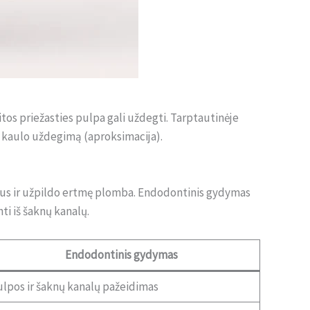
itos priežasties pulpa gali uždegti. Tarptautinėje
t kaulo uždegimą (aproksimacija).
inius ir užpildo ertmę plomba. Endodontinis gydymas
i iš šaknų kanalų.
Endodontinis gydymas
lpos ir šaknų kanalų pažeidimas