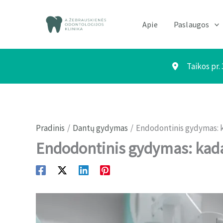
Pereiti
prie
Apie
Paslaugos
turinio
Taikos pr.
Pradinis
Dantų gydymas
Endodontinis gydymas: ka
Endodontinis gydymas: kada 