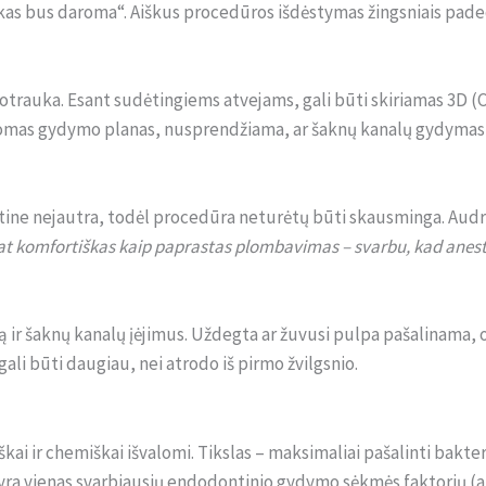
 „kas bus daroma“. Aiškus procedūros išdėstymas žingsniais pad
trauka. Esant sudėtingiems atvejams, gali būti skiriamas 3D (CBC
romas gydymo planas, nusprendžiama, ar šaknų kanalų gydymas 
etine nejautra, todėl procedūra neturėtų būti skausminga. Aud
t komfortiškas kaip paprastas plombavimas – svarbu, kad anestez
ą ir šaknų kanalų įėjimus. Uždegta ar žuvusi pulpa pašalinama,
gali būti daugiau, nei atrodo iš pirmo žvilgsnio.
kai ir chemiškai išvalomi. Tikslas – maksimaliai pašalinti bakteri
 yra vienas svarbiausių endodontinio gydymo sėkmės faktorių (a