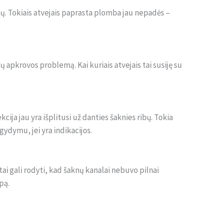
mių. Tokiais atvejais paprasta plomba jau nepadės –
ų apkrovos problemą. Kai kuriais atvejais tai susiję su
kcija jau yra išplitusi už danties šaknies ribų. Tokia
ydymu, jei yra indikacijos.
ai gali rodyti, kad šaknų kanalai nebuvo pilnai
pą.