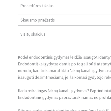
Procedūros tikslas
Skausmo priežastis
Vizitų skaičius
Kodėl endodontinis gydymas leidžia išsaugoti dantį?
Endodontiškai gydytas dantis po to gali būti atstatyt
nurodo, kad tinkamai atlikto šaknų kanalų gydymo sėk
išsaugoti dešimtmečiams, jei laikomasi gydytojo rek
Kada reikalingas šaknų kanalų gydymas? Pagrindinia
Endodontinis gydymas paprastai skiriamas ne profilak
Stiprus, pulsuojantis danties skausmas (ypač naktį)