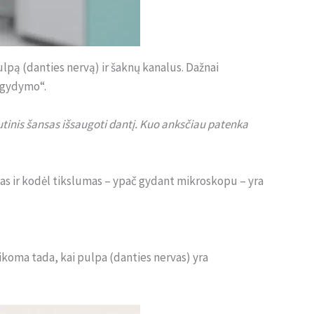
lpą (danties nervą) ir šaknų kanalus. Dažnai
ų gydymo“.
inis šansas išsaugoti dantį. Kuo anksčiau patenka
mas ir kodėl tikslumas – ypač gydant mikroskopu – yra
ikoma tada, kai pulpa (danties nervas) yra