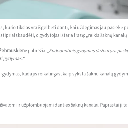
 kurio tikslas yra išgelbėti dantį, kai uždegimas jau pasiekė pu
 stipriai skaudėti, o gydytojas ištaria frazę: „reikia šaknų kanal
Žebrauskienė
pabrėžia:
„Endodontinis gydymas dažnai yra paskut
ūti gydymas.“
 gydymas, kada jis reikalingas, kaip vyksta šaknų kanalų gydy
valomi ir užplombuojami danties šaknų kanalai. Paprastai ji ta