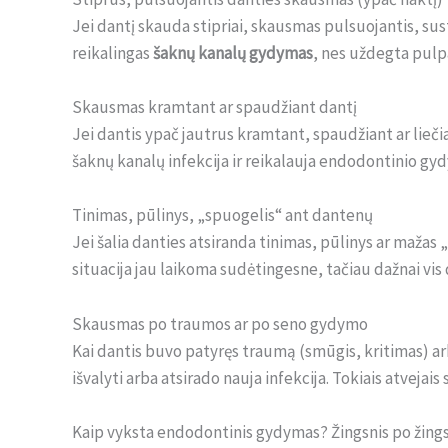
Jei dantį skauda stipriai, skausmas pulsuojantis, sus
reikalingas
šaknų kanalų gydymas
, nes uždegta pulpa
Skausmas kramtant ar spaudžiant dantį
Jei dantis ypač jautrus kramtant, spaudžiant ar liečia
šaknų kanalų infekcija ir reikalauja endodontinio gy
Tinimas, pūlinys, „spuogelis“ ant dantenų
Jei šalia danties atsiranda tinimas, pūlinys ar mažas „s
situacija jau laikoma sudėtingesne, tačiau dažnai vis
Skausmas po traumos ar po seno gydymo
Kai dantis buvo patyręs traumą (smūgis, kritimas) arb
išvalyti arba atsirado nauja infekcija. Tokiais atvej
Kaip vyksta endodontinis gydymas? Žingsnis po žing