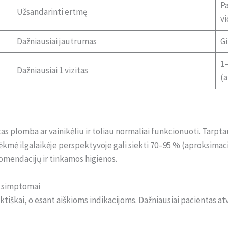
Pa
Užsandarinti ertmę
v
Dažniausiai jautrumas
Gi
1–
Dažniausiai 1 vizitas
(a
as plomba ar vainikėliu ir toliau normaliai funkcionuoti. Tarptau
mė ilgalaikėje perspektyvoje gali siekti 70–95 % (aproksimacija
omendacijų ir tinkamos higienos.
i simptomai
tiškai, o esant aiškioms indikacijoms. Dažniausiai pacientas at