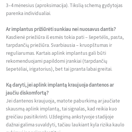
3–4 mėnesius (aproksimacija). Tikslią schemą gydytojas
parenka individualiai.
Ar implantus prižiūrėti sunkiau nei nuosavus dantis?
Kasdienė priežiūra iš esmės tokia pati – šepetėlis, pasta,
tarpdančių priežiūra. Svarbiausia – kruopštumas ir
reguliarumas. Kartais aplink implantus gali būti
rekomenduojami papildomi įrankiai (tarpdančių
šepetėliai, irigatorius), bet tai įpranta labai greitai.
Ką daryti, jei aplink implantą kraujuoja dantenos ar
jaučiu diskomfortą?
Jei dantenos kraujuoja, matote paburkimą ar jaučiate
skausmą aplink implantą, tai signalas, kad reikia kuo
greičiau pasitikrinti. Uždegimą ankstyvoje stadijoje
dažnai galima suvaldyti, tačiau laukiant kyla rizika kaulo