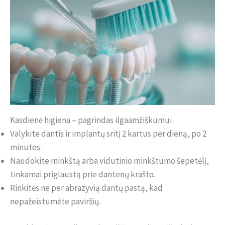
Kasdienė higiena – pagrindas ilgaamžiškumui
Valykite dantis ir implantų sritį 2 kartus per dieną, po 2
minutes.
Naudokite minkštą arba vidutinio minkštumo šepetėlį,
tinkamai priglaustą prie dantenų krašto.
Rinkitės ne per abrazyvią dantų pastą, kad
nepažeistumėte paviršių.