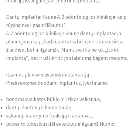
funkciją išsaugant jau įsitvirtinusį implantą.
Dantų implantai Kaune A. Ž odontologijos klinikoje: kaip
rūpinamės ilgaamžiškumu?
A. Ž odontologijos klinikoje Kaune dantų implantacija
planuojama taip, kad rezultatas būtų ne tik estetiškas
šiandien, bet ir ilgaamžis. Mums svarbu ne tik „įsukti
implantą“, bet ir užtikrinti jo stabilumą bėgant metams.
Išsamus planavimas prieš implantaciją
Prieš rekomenduodami implantus, įvertiname:
bendros sveikatos būklę ir rizikos veiksnius,
dantų, dantenų ir kaulo būklę,
sąkandį, kramtymo funkciją ir apkrovas,
paciento lūkesčius dėl estetikos ir ilgaamžiškumo.