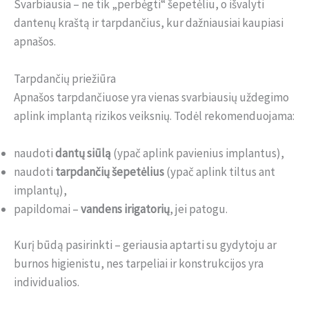
Svarbiausia – ne tik „perbėgti“ šepetėliu, o išvalyti
dantenų kraštą ir tarpdančius, kur dažniausiai kaupiasi
apnašos.
Tarpdančių priežiūra
Apnašos tarpdančiuose yra vienas svarbiausių uždegimo
aplink implantą rizikos veiksnių. Todėl rekomenduojama:
naudoti
dantų siūlą
(ypač aplink pavienius implantus),
naudoti
tarpdančių šepetėlius
(ypač aplink tiltus ant
implantų),
papildomai –
vandens irigatorių
, jei patogu.
Kurį būdą pasirinkti – geriausia aptarti su gydytoju ar
burnos higienistu, nes tarpeliai ir konstrukcijos yra
individualios.