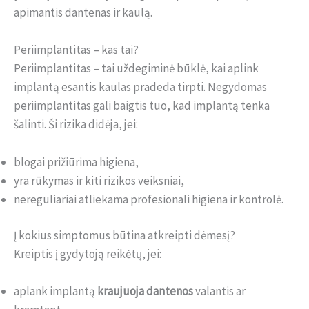
apimantis dantenas ir kaulą.
Periimplantitas – kas tai?
Periimplantitas – tai uždegiminė būklė, kai aplink
implantą esantis kaulas pradeda tirpti. Negydomas
periimplantitas gali baigtis tuo, kad implantą tenka
šalinti. Ši rizika didėja, jei:
blogai prižiūrima higiena,
yra rūkymas ir kiti rizikos veiksniai,
nereguliariai atliekama profesionali higiena ir kontrolė.
Į kokius simptomus būtina atkreipti dėmesį?
Kreiptis į gydytoją reikėtų, jei:
aplank implantą
kraujuoja dantenos
valantis ar