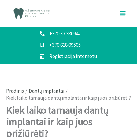
Pereiti
prie
turinio
+370 37 380942
+370 618 09505
Registracija internetu
Pradinis
Dantų implantai
Kiek laiko tarnauja dantų implantai ir kaip juos prižiūrėti?
Kiek laiko tarnauja dantų
implantai ir kaip juos
prižiūrėti?