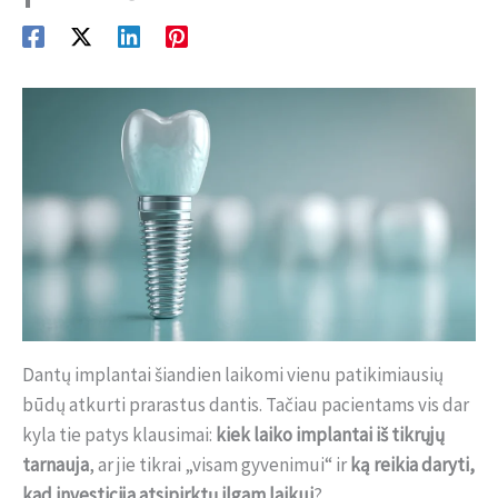
Dantų implantai šiandien laikomi vienu patikimiausių
būdų atkurti prarastus dantis. Tačiau pacientams vis dar
kyla tie patys klausimai:
kiek laiko implantai iš tikrųjų
tarnauja
, ar jie tikrai „visam gyvenimui“ ir
ką reikia daryti,
kad investicija atsipirktų ilgam laikui
?