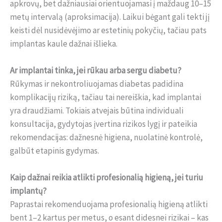
apkrovų, bet dažniausiai orientuojamasi į maždaug 10–15
metų intervalą (aproksimacija). Laikui bėgant gali tekti jį
keisti dėl nusidėvėjimo ar estetinių pokyčių, tačiau pats
implantas kaule dažnai išlieka.
Ar implantai tinka, jei rūkau arba sergu diabetu?
Rūkymas ir nekontroliuojamas diabetas padidina
komplikacijų riziką, tačiau tai nereiškia, kad implantai
yra draudžiami. Tokiais atvejais būtina individuali
konsultacija, gydytojas įvertina rizikos lygį ir pateikia
rekomendacijas: dažnesnė higiena, nuolatinė kontrolė,
galbūt etapinis gydymas.
Kaip dažnai reikia atlikti profesionalią higieną, jei turiu
implantų?
Paprastai rekomenduojama profesionalią higieną atlikti
bent 1–2 kartus per metus, o esant didesnei rizikai – kas