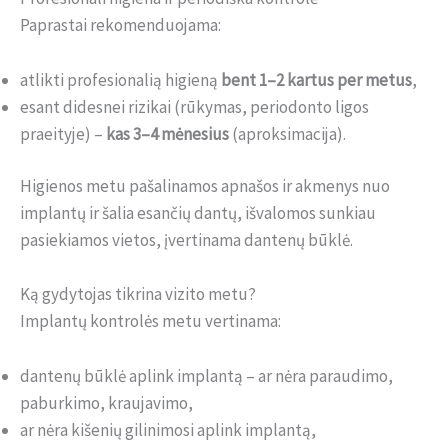
Paprastai rekomenduojama:
atlikti profesionalią higieną
bent 1–2 kartus per metus
,
esant didesnei rizikai (rūkymas, periodonto ligos
praeityje) –
kas 3–4 mėnesius
(aproksimacija).
Higienos metu pašalinamos apnašos ir akmenys nuo
implantų ir šalia esančių dantų, išvalomos sunkiau
pasiekiamos vietos, įvertinama dantenų būklė.
Ką gydytojas tikrina vizito metu?
Implantų kontrolės metu vertinama:
dantenų būklė aplink implantą – ar nėra paraudimo,
paburkimo, kraujavimo,
ar nėra kišenių gilinimosi aplink implantą,