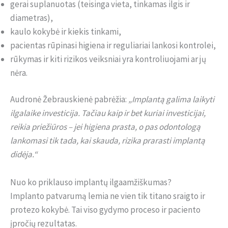
gerai suplanuotas (teisinga vieta, tinkamas ilgis ir
diametras),
kaulo kokybė ir kiekis tinkami,
pacientas rūpinasi higiena ir reguliariai lankosi kontrolei,
rūkymas ir kiti rizikos veiksniai yra kontroliuojami ar jų
nėra.
Audronė Žebrauskienė pabrėžia:
„Implantą galima laikyti
ilgalaike investicija. Tačiau kaip ir bet kuriai investicijai,
reikia priežiūros – jei higiena prasta, o pas odontologą
lankomasi tik tada, kai skauda, rizika prarasti implantą
didėja.“
Nuo ko priklauso implantų ilgaamžiškumas?
Implanto patvarumą lemia ne vien tik titano sraigto ir
protezo kokybė. Tai viso gydymo proceso ir paciento
įpročių rezultatas.