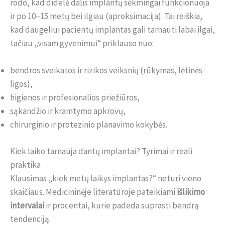
rodo, kad didelė dalis implantų sėkmingai funkcionuoja
ir po 10–15 metų bei ilgiau (aproksimacija). Tai reiškia,
kad daugeliui pacientų implantas gali tarnauti labai ilgai,
tačiau „visam gyvenimui“ priklauso nuo:
bendros sveikatos ir rizikos veiksnių (rūkymas, lėtinės
ligos),
higienos ir profesionalios priežiūros,
sąkandžio ir kramtymo apkrovų,
chirurginio ir protezinio planavimo kokybės.
Kiek laiko tarnauja dantų implantai? Tyrimai ir reali
praktika
Klausimas „kiek metų laikys implantas?“ neturi vieno
skaičiaus. Medicininėje literatūroje pateikiami
išlikimo
intervalai
ir procentai, kurie padeda suprasti bendrą
tendenciją.