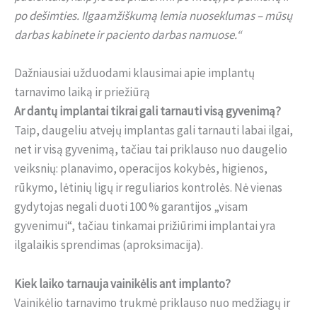
po dešimties. Ilgaamžiškumą lemia nuoseklumas – mūsų
darbas kabinete ir paciento darbas namuose.“
Dažniausiai užduodami klausimai apie implantų
tarnavimo laiką ir priežiūrą
Ar dantų implantai tikrai gali tarnauti visą gyvenimą?
Taip, daugeliu atvejų implantas gali tarnauti labai ilgai,
net ir visą gyvenimą, tačiau tai priklauso nuo daugelio
veiksnių: planavimo, operacijos kokybės, higienos,
rūkymo, lėtinių ligų ir reguliarios kontrolės. Nė vienas
gydytojas negali duoti 100 % garantijos „visam
gyvenimui“, tačiau tinkamai prižiūrimi implantai yra
ilgalaikis sprendimas (aproksimacija).
Kiek laiko tarnauja vainikėlis ant implanto?
Vainikėlio tarnavimo trukmė priklauso nuo medžiagų ir