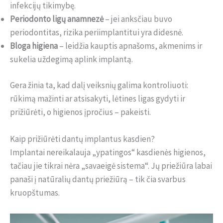
infekcijų tikimybę.
Periodonto ligų anamnezė
– jei anksčiau buvo
periodontitas, rizika periimplantitui yra didesnė.
Bloga higiena
– leidžia kauptis apnašoms, akmenims ir
sukelia uždegimą aplink implantą.
Gera žinia ta, kad dalį veiksnių galima kontroliuoti:
rūkimą mažinti ar atsisakyti, lėtines ligas gydyti ir
prižiūrėti, o higienos įpročius – pakeisti.
Kaip prižiūrėti dantų implantus kasdien?
Implantai nereikalauja „ypatingos“ kasdienės higienos,
tačiau jie tikrai nėra „savaeigė sistema“. Jų priežiūra labai
panaši į natūralių dantų priežiūrą – tik čia svarbus
kruopštumas.