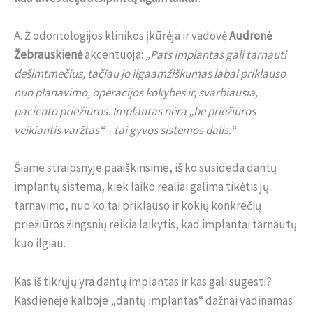
A. Ž odontologijos klinikos įkūrėja ir vadovė
Audronė
Žebrauskienė
akcentuoja:
„Pats implantas gali tarnauti
dešimtmečius, tačiau jo ilgaamžiškumas labai priklauso
nuo planavimo, operacijos kokybės ir, svarbiausia,
paciento priežiūros. Implantas nėra „be priežiūros
veikiantis varžtas“ – tai gyvos sistemos dalis.“
Šiame straipsnyje paaiškinsime, iš ko susideda dantų
implantų sistema, kiek laiko realiai galima tikėtis jų
tarnavimo, nuo ko tai priklauso ir kokių konkrečių
priežiūros žingsnių reikia laikytis, kad implantai tarnautų
kuo ilgiau.
Kas iš tikrųjų yra dantų implantas ir kas gali sugesti?
Kasdienėje kalboje „dantų implantas“ dažnai vadinamas