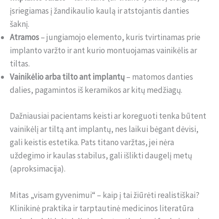
įsriegiamas į žandikaulio kaulą ir atstojantis danties
šaknį.
Atramos
– jungiamojo elemento, kuris tvirtinamas prie
implanto varžto ir ant kurio montuojamas vainikėlis ar
tiltas.
Vainikėlio arba tilto ant implantų
– matomos danties
dalies, pagamintos iš keramikos ar kitų medžiagų.
Dažniausiai pacientams keisti ar koreguoti tenka būtent
vainikėlį ar tiltą ant implantų, nes laikui bėgant dėvisi,
gali keistis estetika. Pats titano varžtas, jei nėra
uždegimo ir kaulas stabilus, gali išlikti daugelį metų
(aproksimacija).
Mitas „visam gyvenimui“ – kaip į tai žiūrėti realistiškai?
Klinikinė praktika ir tarptautinė medicinos literatūra