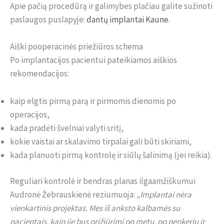
Apie pačią procedūrą ir galimybes plačiau galite sužinoti
paslaugos puslapyje:
dantų implantai Kaune
.
Aiški pooperacinės priežiūros schema
Po implantacijos pacientui pateikiamos aiškios
rekomendacijos:
kaip elgtis pirmą parą ir pirmomis dienomis po
operacijos,
kada pradėti švelniai valyti sritį,
kokie vaistai ar skalavimo tirpalai gali būti skiriami,
kada planuoti pirmą kontrolę ir siūlų šalinimą (jei reikia).
Reguliari kontrolė ir bendras planas ilgaamžiškumui
Audronė Žebrauskienė reziumuoja:
„Implantai nėra
vienkartinis projektas. Mes iš anksto kalbamės su
pacientais, kaip jie bus prižiūrimi po metų, po penkerių ir