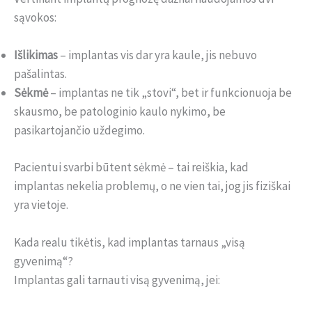
sąvokos:
Išlikimas
– implantas vis dar yra kaule, jis nebuvo
pašalintas.
Sėkmė
– implantas ne tik „stovi“, bet ir funkcionuoja be
skausmo, be patologinio kaulo nykimo, be
pasikartojančio uždegimo.
Pacientui svarbi būtent sėkmė – tai reiškia, kad
implantas nekelia problemų, o ne vien tai, jog jis fiziškai
yra vietoje.
Kada realu tikėtis, kad implantas tarnaus „visą
gyvenimą“?
Implantas gali tarnauti visą gyvenimą, jei: