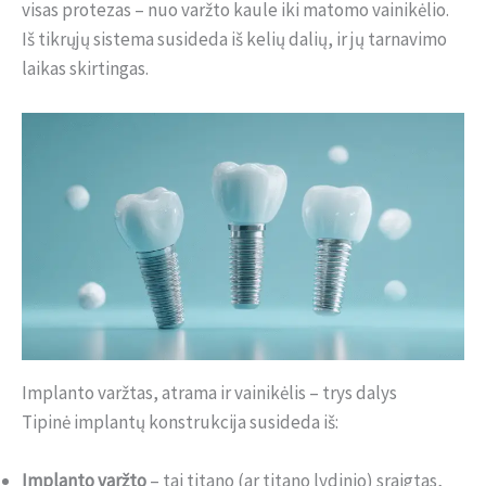
visas protezas – nuo varžto kaule iki matomo vainikėlio.
Iš tikrųjų sistema susideda iš kelių dalių, ir jų tarnavimo
laikas skirtingas.
Implanto varžtas, atrama ir vainikėlis – trys dalys
Tipinė implantų konstrukcija susideda iš:
Implanto varžto
– tai titano (ar titano lydinio) sraigtas,