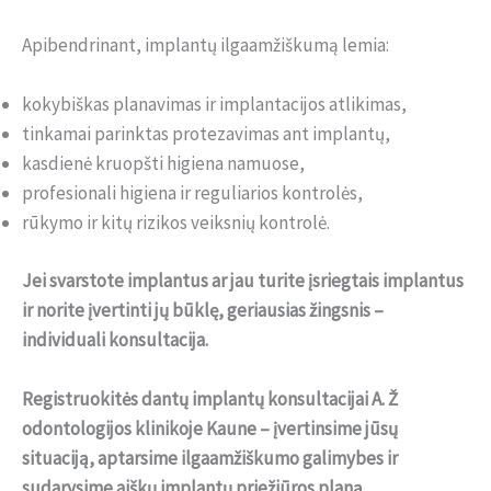
Apibendrinant, implantų ilgaamžiškumą lemia:
kokybiškas planavimas ir implantacijos atlikimas,
tinkamai parinktas protezavimas ant implantų,
kasdienė kruopšti higiena namuose,
profesionali higiena ir reguliarios kontrolės,
rūkymo ir kitų rizikos veiksnių kontrolė.
Jei svarstote implantus ar jau turite įsriegtais implantus
ir norite įvertinti jų būklę, geriausias žingsnis –
individuali konsultacija.
Registruokitės dantų implantų konsultacijai A. Ž
odontologijos klinikoje Kaune – įvertinsime jūsų
situaciją, aptarsime ilgaamžiškumo galimybes ir
sudarysime aiškų implantų priežiūros planą.