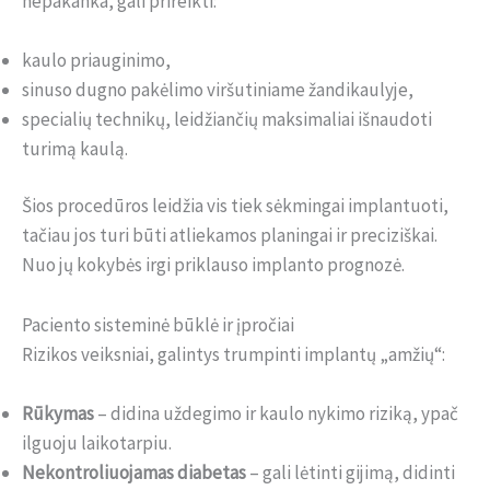
nepakanka, gali prireikti:
kaulo priauginimo,
sinuso dugno pakėlimo viršutiniame žandikaulyje,
specialių technikų, leidžiančių maksimaliai išnaudoti
turimą kaulą.
Šios procedūros leidžia vis tiek sėkmingai implantuoti,
tačiau jos turi būti atliekamos planingai ir preciziškai.
Nuo jų kokybės irgi priklauso implanto prognozė.
Paciento sisteminė būklė ir įpročiai
Rizikos veiksniai, galintys trumpinti implantų „amžių“:
Rūkymas
– didina uždegimo ir kaulo nykimo riziką, ypač
ilguoju laikotarpiu.
Nekontroliuojamas diabetas
– gali lėtinti gijimą, didinti