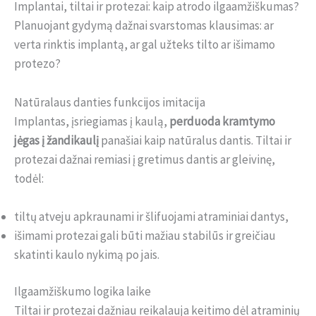
Implantai, tiltai ir protezai: kaip atrodo ilgaamžiškumas?
Planuojant gydymą dažnai svarstomas klausimas: ar
verta rinktis implantą, ar gal užteks tilto ar išimamo
protezo?
Natūralaus danties funkcijos imitacija
Implantas, įsriegiamas į kaulą,
perduoda kramtymo
jėgas į žandikaulį
panašiai kaip natūralus dantis. Tiltai ir
protezai dažnai remiasi į gretimus dantis ar gleivinę,
todėl:
tiltų atveju apkraunami ir šlifuojami atraminiai dantys,
išimami protezai gali būti mažiau stabilūs ir greičiau
skatinti kaulo nykimą po jais.
Ilgaamžiškumo logika laike
Tiltai ir protezai dažniau reikalauja keitimo dėl atraminių