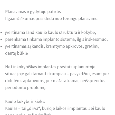
Planavimas ir gydytojo patirtis
Ilgaamžiškumas prasideda nuo teisingo planavimo:
įvertinama žandikaulio kaulo struktūra ir kokybė,
parenkama tinkama implanto sistema, ilgis ir skersmuo,
įvertinamas sąkandis, kramtymo apkrovos, gretimų
dantų būklė.
Net ir kokybiškas implantas prastai suplanuotoje
situacijoje gali tarnauti trumpiau – pavyzdžiui, esant per
didelėms apkrovoms, per mažai atramai, neišsprendus
periodonto problemų.
Kaulo kokybė ir kiekis
Kaulas – tai „dirva“, kurioje laikosi implantas. Jei kaulo