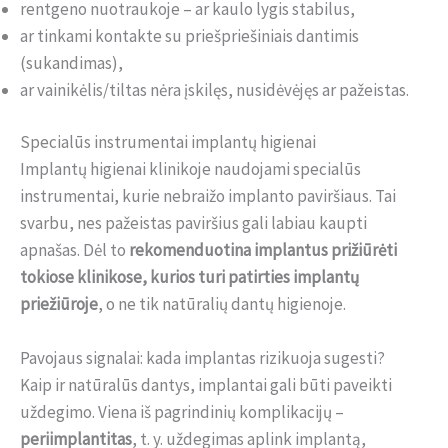
rentgeno nuotraukoje – ar kaulo lygis stabilus,
ar tinkami kontakte su priešpriešiniais dantimis
(sukandimas),
ar vainikėlis/tiltas nėra įskilęs, nusidėvėjęs ar pažeistas.
Specialūs instrumentai implantų higienai
Implantų higienai klinikoje naudojami specialūs
instrumentai, kurie nebraižo implanto paviršiaus. Tai
svarbu, nes pažeistas paviršius gali labiau kaupti
apnašas. Dėl to
rekomenduotina implantus prižiūrėti
tokiose klinikose, kurios turi patirties implantų
priežiūroje
, o ne tik natūralių dantų higienoje.
Pavojaus signalai: kada implantas rizikuoja sugesti?
Kaip ir natūralūs dantys, implantai gali būti paveikti
uždegimo. Viena iš pagrindinių komplikacijų –
periimplantitas
, t. y. uždegimas aplink implantą,