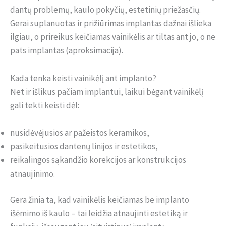
dantų problemų, kaulo pokyčių, estetinių priežasčių.
Gerai suplanuotas ir prižiūrimas implantas dažnai išlieka
ilgiau, o prireikus keičiamas vainikėlis ar tiltas ant jo, o ne
pats implantas (aproksimacija).
Kada tenka keisti vainikėlį ant implanto?
Net ir išlikus pačiam implantui, laikui bėgant vainikėlį
gali tekti keisti dėl:
nusidėvėjusios ar pažeistos keramikos,
pasikeitusios dantenų linijos ir estetikos,
reikalingos sąkandžio korekcijos ar konstrukcijos
atnaujinimo.
Gera žinia ta, kad vainikėlis keičiamas be implanto
išėmimo iš kaulo – tai leidžia atnaujinti estetiką ir