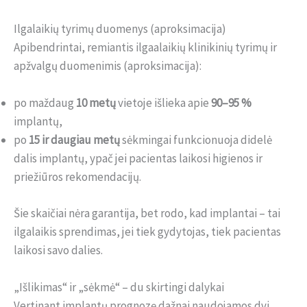
Ilgalaikių tyrimų duomenys (aproksimacija)
Apibendrintai, remiantis ilgaalaikių klinikinių tyrimų ir
apžvalgų duomenimis (aproksimacija):
po maždaug
10 metų
vietoje išlieka apie
90–95 %
implantų,
po
15 ir daugiau metų
sėkmingai funkcionuoja didelė
dalis implantų, ypač jei pacientas laikosi higienos ir
priežiūros rekomendacijų.
Šie skaičiai nėra garantija, bet rodo, kad implantai – tai
ilgalaikis sprendimas, jei tiek gydytojas, tiek pacientas
laikosi savo dalies.
„Išlikimas“ ir „sėkmė“ – du skirtingi dalykai
Vertinant implantų prognozę dažnai naudojamos dvi