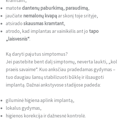
kramtant,
matote
dantenų paburkimą, paraudimą
,
jaučiate
nemalonų kvapą
ar skonį toje srityje,
atsirado
skausmas kramtant
,
atrodo, kad implantas ar vainikėlis ant jo
tapo
„laisvesnis“
.
Ką daryti pajutus simptomus?
Jei pastebite bent dalį simptomų, neverta laukti, „kol
praeis savaime“. Kuo anksčiau pradedamas gydymas –
tuo daugiau šansų stabilizuoti būklę ir išsaugoti
implantą. Dažnai ankstyvose stadijose padeda:
giluminė higiena aplink implantą,
lokalus gydymas,
higienos korekcija ir dažnesnė kontrolė.