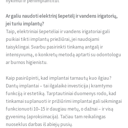
nykimui ir periimplantitui.
Ar galiu naudoti elektrinį šepetėlį ir vandens irigatorių,
jei turiu implantų?
Taip, elektriniai šepetėliai ir vandens irigatoriai gali
puikiai tikti implantų priežiūrai, jei naudojami
taisyklingai. Svarbu pasirinkti tinkamą antgalį ir
intensyvumą, o konkretų metodą aptarti su odontologu
ar burnos higienistu.
Kaip pasirūpinti, kad implantai tarnautų kuo ilgiau?
Dantų implantai – tai ilgalaikė investicija į kramtymo
funkciją ir estetiką. Tarptautiniai duomenys rodo, kad
tinkamai suplanuoti ir prižiūrimi implantai gali sėkmingai
funkcionuoti 10–15 ir daugiau metų, o dažnai – ir visą
gyvenimą (aproksimacija). Tačiau tam reikalingas
nuoseklus darbas iš abiejų pusių.