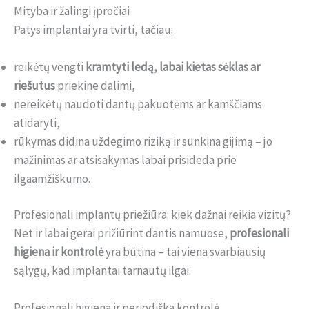
Mityba ir žalingi įpročiai
Patys implantai yra tvirti, tačiau:
reikėtų vengti
kramtyti ledą, labai kietas sėklas ar
riešutus
priekine dalimi,
nereikėtų naudoti dantų pakuotėms ar kamščiams
atidaryti,
rūkymas didina uždegimo riziką ir sunkina gijimą – jo
mažinimas ar atsisakymas labai prisideda prie
ilgaamžiškumo.
Profesionali implantų priežiūra: kiek dažnai reikia vizitų?
Net ir labai gerai prižiūrint dantis namuose,
profesionali
higiena ir kontrolė
yra būtina – tai viena svarbiausių
sąlygų, kad implantai tarnautų ilgai.
Profesionali higiena ir periodiška kontrolė