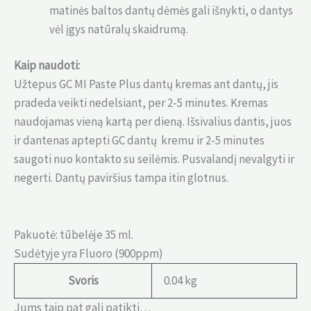
matinės baltos dantų dėmės gali išnykti, o dantys
vėl įgys natūralų skaidrumą.
Kaip naudoti:
Užtepus GC MI Paste Plus dantų kremas ant dantų, jis
pradeda veikti nedelsiant, per 2-5 minutes. Kremas
naudojamas vieną kartą per dieną. Išsivalius dantis, juos
ir dantenas aptepti GC dantų kremu ir 2-5 minutes
saugoti nuo kontakto su seilėmis. Pusvalandį nevalgyti ir
negerti. Dantų paviršius tampa itin glotnus.
Pakuotė: tūbelėje 35 ml.
Sudėtyje yra Fluoro (900ppm)
Svoris
0.04 kg
Jums taip pat gali patikti…