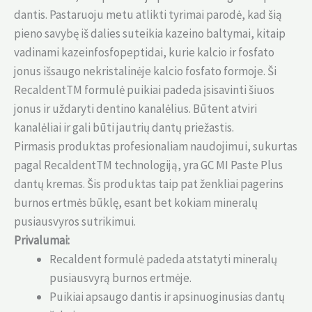
dantis. Pastaruoju metu atlikti tyrimai parodė, kad šią
pieno savybę iš dalies suteikia kazeino baltymai, kitaip
vadinami kazeinfosfopeptidai, kurie kalcio ir fosfato
jonus išsaugo nekristalinėje kalcio fosfato formoje. Ši
RecaldentTM formulė puikiai padeda įsisavinti šiuos
jonus ir uždaryti dentino kanalėlius. Būtent atviri
kanalėliai ir gali būti jautrių dantų priežastis.
Pirmasis produktas profesionaliam naudojimui, sukurtas
pagal RecaldentTM technologiją, yra GC MI Paste Plus
dantų kremas. Šis produktas taip pat ženkliai pagerins
burnos ertmės būklę, esant bet kokiam mineralų
pusiausvyros sutrikimui.
Privalumai:
Recaldent formulė padeda atstatyti mineralų
pusiausvyrą burnos ertmėje.
Puikiai apsaugo dantis ir apsinuoginusias dantų