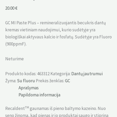
20.00
€
GC MI Paste Plus – remineralizuojantis becukris dantų
kremas vietiniam naudojimui, kurio sudėtyje yra
biologiškai aktyvaus kalcio ir fosfatų. Sudėtyje yra Fluoro
(900ppmF).
Neturime
Produkto kodas:
463312
Kategorija:
Dantų jautrumui
Žyma:
Su fluoru
Prekės ženklas:
GC
Aprašymas
Papildoma informacija
TM
Recaldent
gaunamas iš pieno baltymo kazeino. Nuo
seno žinoma, kad pienas ir jo produktai saugo ir stiprina