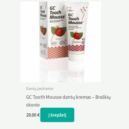
Dantų jautrumui
GC Tooth Mousse dantų kremas – Braškių
skonio
Į krepšelį
20.00
€