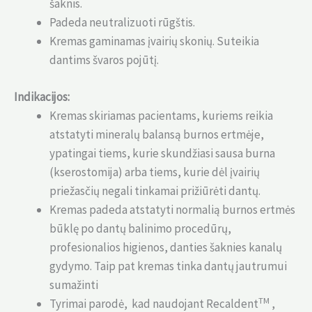
šaknis.
Padeda neutralizuoti rūgštis.
Kremas gaminamas įvairių skonių. Suteikia
dantims švaros pojūtį.
Indikacijos:
Kremas skiriamas pacientams, kuriems reikia
atstatyti mineralų balansą burnos ertmėje,
ypatingai tiems, kurie skundžiasi sausa burna
(kserostomija) arba tiems, kurie dėl įvairių
priežasčių negali tinkamai prižiūrėti dantų.
Kremas padeda atstatyti normalią burnos ertmės
būklę po dantų balinimo procedūrų,
profesionalios higienos, danties šaknies kanalų
gydymo. Taip pat kremas tinka dantų jautrumui
sumažinti
TM
Tyrimai parodė, kad naudojant Recaldent
,