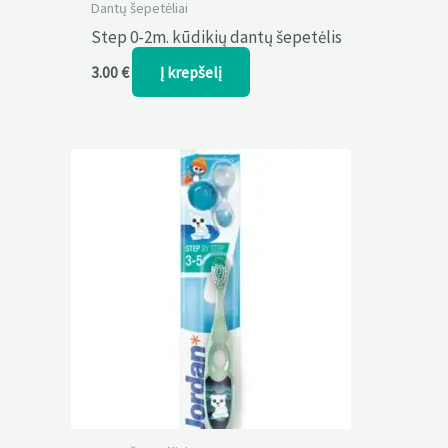
Dantų šepetėliai
Step 0-2m. kūdikių dantų šepetėlis
Į krepšelį
3.00
€