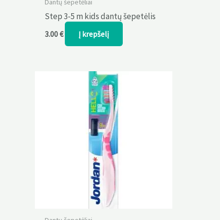
Dantų šepetėliai
Step 3-5 m kids dantų šepetėlis
Į krepšelį
3.00
€