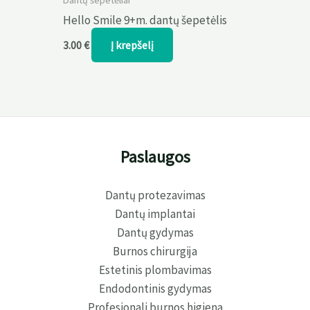
Dantų šepetėliai
Hello Smile 9+m. dantų šepetėlis
Į krepšelį
3.00
€
Paslaugos
Dantų protezavimas
Dantų implantai
Dantų gydymas
Burnos chirurgija
Estetinis plombavimas
Endodontinis gydymas
Profesionali burnos higiena