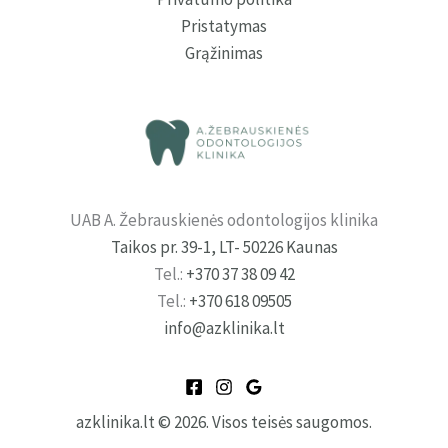
Pristatymas
Grąžinimas
UAB A. Žebrauskienės odontologijos klinika
Taikos pr. 39-1, LT- 50226 Kaunas
Tel.:
+370 37 38 09 42
Tel.:
+370 618 09505
info@azklinika.lt
azklinika.lt
© 2026. Visos teisės saugomos.