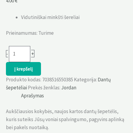
4.00
€
Vidutiniškai minkšti šereliai
Prieinamumas:
Turime
produkto
+
-
kiekis:
Individual
Į krepšelį
Reach
Produkto kodas:
7038516550385
Kategorija:
Dantų
dantų
šepetėliai
Prekės ženklas:
Jordan
šepetėlis,
Aprašymas
medium
Aukščiausios kokybės, naujos kartos dantų šepetėlis,
kuris suteiks Jūsų voniai spalvingumo, pagyvins aplinką
bei pakels nuotaiką.