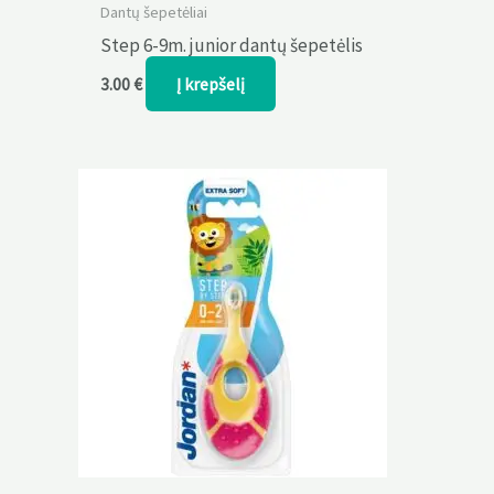
Dantų šepetėliai
Step 6-9m. junior dantų šepetėlis
Į krepšelį
3.00
€