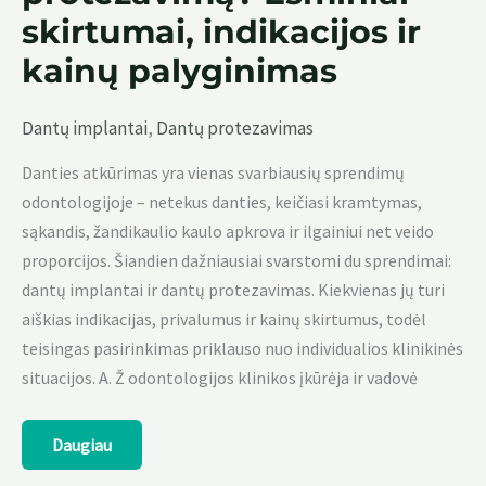
skirtumai, indikacijos ir
kainų palyginimas
Dantų implantai
,
Dantų protezavimas
Danties atkūrimas yra vienas svarbiausių sprendimų
odontologijoje – netekus danties, keičiasi kramtymas,
sąkandis, žandikaulio kaulo apkrova ir ilgainiui net veido
proporcijos. Šiandien dažniausiai svarstomi du sprendimai:
dantų implantai ir dantų protezavimas. Kiekvienas jų turi
aiškias indikacijas, privalumus ir kainų skirtumus, todėl
teisingas pasirinkimas priklauso nuo individualios klinikinės
situacijos. A. Ž odontologijos klinikos įkūrėja ir vadovė
Kada
Daugiau
rinktis
dantų