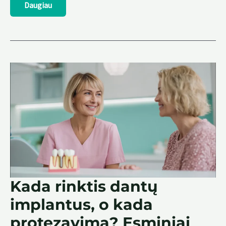
Kodėl
Daugiau
kraujuoja
dantenos?
7
pagrindinės
priežastys
ir
ką
daryti
Kada rinktis dantų
implantus, o kada
protezavimą? Esminiai