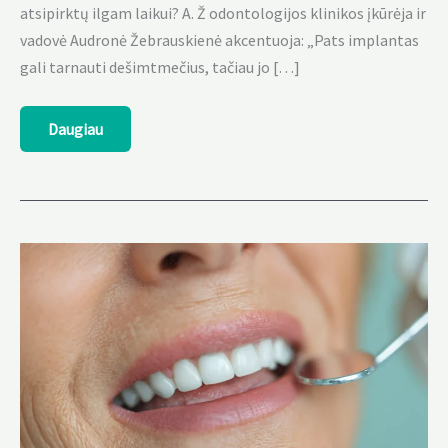
atsipirktų ilgam laikui? A. Ž odontologijos klinikos įkūrėja ir
vadovė Audronė Žebrauskienė akcentuoja: „Pats implantas
gali tarnauti dešimtmečius, tačiau jo […]
Kiek
Daugiau
laiko
tarnauja
dantų
implantai
ir
kaip
juos
prižiūrėti?