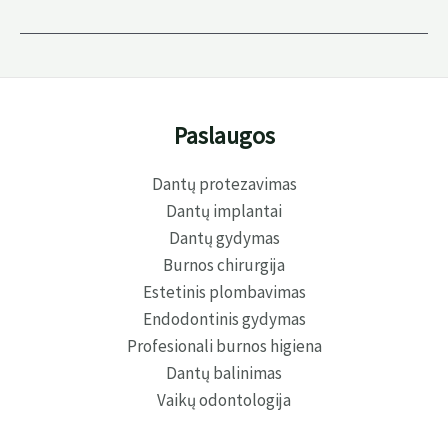
implantus,
o
kada
protezavimą?
Esminiai
skirtumai,
indikacijos
ir
Paslaugos
kainų
palyginimas
Dantų protezavimas
Dantų implantai
Dantų gydymas
Burnos chirurgija
Estetinis plombavimas
Endodontinis gydymas
Profesionali burnos higiena
Dantų balinimas
Vaikų odontologija