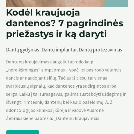
Kodėl kraujuoja
dantenos? 7 pagrindinės
priežastys ir ką daryti
Dantų gydymas
,
Dantų implantai
,
Dantų protezavimas
Dantenų kraujavimas daugeliui atrodo kaip
„nereikšmingas“ simptomas – ypač, jei pasirodo valantis
dantis ar naudojant siūlą. Tačiau iš tiesų tai vienas
svarbiausių signalų, kad dantenos yra sudirgintos arba
serga. Laiku į tai sureagavus, galima sustabdyti uždegimą ir
išvengti rimtesnių dantenų bei kaulo pažeidimų. A. Ž
odontologijos klinikos įkūrėja ir vadovė Audronė
Žebrauskienė pabrėžia: „Dantenų kraujavimas