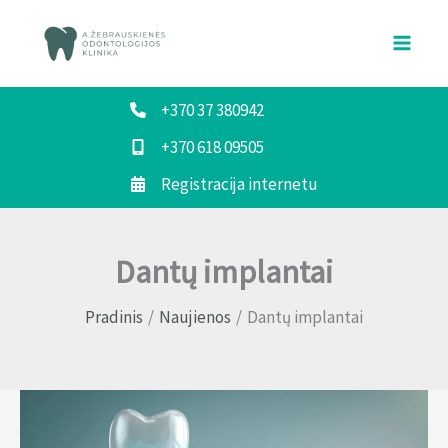
Pereiti
prie
turinio
+370 37 380942
+370 618 09505
Registracija internetu
Dantų implantai
Pradinis
Naujienos
Dantų implantai